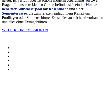
gelegt. Es verfügt über 18 schöne moderne Apartments auf zwei
Etagen. In unserem kleinen Garten befindet sich ein im
Winter
beheizter Süßwasserpool
mit
Rasenfläche
und einer
Sonnenterrasse
, die zum relaxen einlädt. Kein Kampf um
Poolliegen oder Sonnenschirme. Es ist alles ausreichend vorhanden-
und alles ohne Extragebühren.
WEITERE IMPRESSIONEN