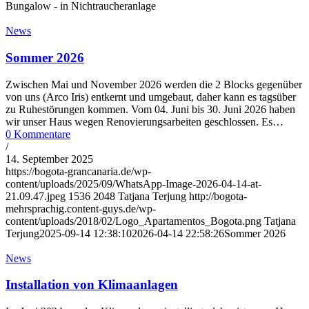
Bungalow - in Nichtraucheranlage
News
Sommer 2026
Zwischen Mai und November 2026 werden die 2 Blocks gegenüber
von uns (Arco Iris) entkernt und umgebaut, daher kann es tagsüber
zu Ruhestörungen kommen. Vom 04. Juni bis 30. Juni 2026 haben
wir unser Haus wegen Renovierungsarbeiten geschlossen. Es…
0 Kommentare
/
14. September 2025
https://bogota-grancanaria.de/wp-
content/uploads/2025/09/WhatsApp-Image-2026-04-14-at-
21.09.47.jpeg
1536
2048
Tatjana Terjung
http://bogota-
mehrsprachig.content-guys.de/wp-
content/uploads/2018/02/Logo_Apartamentos_Bogota.png
Tatjana
Terjung
2025-09-14 12:38:10
2026-04-14 22:58:26
Sommer 2026
News
Installation von Klimaanlagen