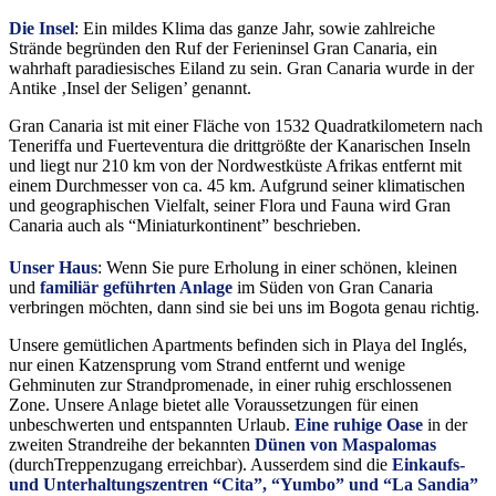
Die Insel
: Ein mildes Klima das ganze Jahr, sowie zahlreiche
Strände begründen den Ruf der Ferieninsel Gran Canaria, ein
wahrhaft paradiesisches Eiland zu sein. Gran Canaria wurde in der
Antike ‚Insel der Seligen’ genannt.
Gran Canaria ist mit einer Fläche von 1532 Quadratkilometern nach
Teneriffa und Fuerteventura die drittgrößte der Kanarischen Inseln
und liegt nur 210 km von der Nordwestküste Afrikas entfernt mit
einem Durchmesser von ca. 45 km. Aufgrund seiner klimatischen
und geographischen Vielfalt, seiner Flora und Fauna wird Gran
Canaria auch als “Miniaturkontinent” beschrieben.
Unser Haus
: Wenn Sie pure Erholung in einer schönen, kleinen
und
familiär geführten Anlage
im Süden von Gran Canaria
verbringen möchten, dann sind sie bei uns im Bogota genau richtig.
Unsere gemütlichen Apartments befinden sich in Playa del Inglés,
nur einen Katzensprung vom Strand entfernt und wenige
Gehminuten zur Strandpromenade, in einer ruhig erschlossenen
Zone. Unsere Anlage bietet alle Voraussetzungen für einen
unbeschwerten und entspannten Urlaub.
Eine ruhige Oase
in der
zweiten Strandreihe der bekannten
Dünen von Maspalomas
(durchTreppenzugang erreichbar). Ausserdem sind die
Einkaufs-
und Unterhaltungszentren “Cita”, “Yumbo” und “La Sandia”