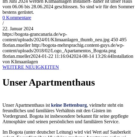
Im Juni 2024 werden Klimaanlagen installiert- daher ist unser Haus
vom 06.06 bis 28.06.2024 geschlossen. So sind wir für den Sommer
bestens gerüstet.
0 Kommentare
/
22. Januar 2024
https://bogota-grancanaria.de/wp-
content/uploads/2024/01/Klimaanlagen_thumb_neu.jpg
450
495
florian.mueller
http://bogota-mehrsprachig.content-guys.de/wp-
content/uploads/2018/02/Logo_Apartamentos_Bogota.png
florian.mueller
2024-01-22 11:16:04
2024-08-14 13:26:44
Installation
von Klimaanlagen
WEITERE NEUIGKEITEN
Unser Apartmenthaus
Unser Apartmenthaus ist
keine Bettenburg
, vielmehr steht ein
freundliches und familiäres Verhältnis mit den Gästen im
Vordergrund. Bogota ist insbesondere bekannt für seine gepflegte
Atmosphäre und seinen persönlichen und familiären Service.
Im Bogota (unter deutscher Leitung) wird viel Wert auf Sauberkeit