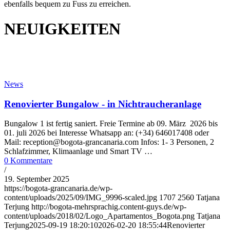
ebenfalls bequem zu Fuss zu erreichen.
NEUIGKEITEN
News
Renovierter Bungalow - in Nichtraucheranlage
Bungalow 1 ist fertig saniert. Freie Termine ab 09. März 2026 bis
01. juli 2026 bei Interesse Whatsapp an: (+34) 646017408 oder
Mail: reception@bogota-grancanaria.com Infos: 1- 3 Personen, 2
Schlafzimmer, Klimaanlage und Smart TV …
0 Kommentare
/
19. September 2025
https://bogota-grancanaria.de/wp-
content/uploads/2025/09/IMG_9996-scaled.jpg
1707
2560
Tatjana
Terjung
http://bogota-mehrsprachig.content-guys.de/wp-
content/uploads/2018/02/Logo_Apartamentos_Bogota.png
Tatjana
Terjung
2025-09-19 18:20:10
2026-02-20 18:55:44
Renovierter